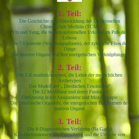
1. Teil:
Die Geschichte und Entwicklung der Traditionellen
Chinesischen Medizin (TCM)
Yin und Yang, die beiden universellen Urkräfte im Puls des
Lebens
Die 5 Elemente (Wandlungsphasen), der zyklische Fluss der
Dinge
Die inneren Organe und ihre energetischen Verknüpfungen
2. Teil:
Die 5 Konstitutionstypen, die Lehre der menschlichen
Archetypen
Das Modell der „ Dreifachen Erwärmers“
Die 12 Meridiane und deren Funktion
Einführung in die Akupunktur und Moxatherapie
Die chinesische Organuhr, die energetischen Biorhytmen der
inneren Organe
3. Teil:
Die 8 Diagnostischen Verfahren (Ba Gang)
Krankheitsfaktoren, die Entstehung und die Ursache von