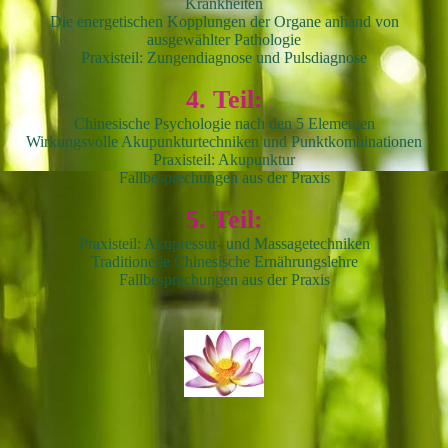
Krankheiten
Die energetischen Kopplungen der Organe anhand von
ausgewählter Pathologie
Praxisteil: Zungendiagnose und Pulsdiagnose
4. Teil:
Chinesische Psychologie nach den 5 Elementen
Wirkungsvolle Akupunkturtechniken und Punktkombinationen
Praxisteil: Akupunktur
Fallbesprechungen aus der Praxis
5. Teil:
Praxisteil: Akupressur- und Massagetechniken
Traditionelle Chinesische Ernährungslehre
Fallbesprechungen aus der Praxis